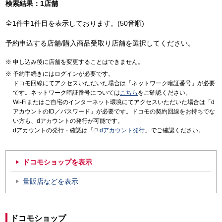
検索結果：1店舗
全1件中1件目を表示しております。(50音順)
予約申込する店舗/購入商品受取り店舗を選択してください。
申し込み後に店舗を変更することはできません。
予約手続きにはログインが必要です。
ドコモ回線にてアクセスいただいた場合は「ネットワーク暗証番号」が必要
です。ネットワーク暗証番号については
こちら
をご確認ください。
Wi-Fiまたはご自宅のインターネット環境にてアクセスいただいた場合は「d
アカウントのID／パスワード」が必要です。ドコモの契約回線をお持ちでな
い方も、dアカウントの発行が可能です。
dアカウントの発行・確認は「
dアカウント発行
」でご確認ください。
ドコモショップを表示
量販店などを表示
ドコモショップ