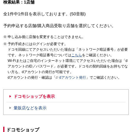
検索結果：1店舗
全1件中1件目を表示しております。(50音順)
予約申込する店舗/購入商品受取り店舗を選択してください。
申し込み後に店舗を変更することはできません。
予約手続きにはログインが必要です。
ドコモ回線にてアクセスいただいた場合は「ネットワーク暗証番号」が必要
です。ネットワーク暗証番号については
こちら
をご確認ください。
Wi-Fiまたはご自宅のインターネット環境にてアクセスいただいた場合は「d
アカウントのID／パスワード」が必要です。ドコモの契約回線をお持ちでな
い方も、dアカウントの発行が可能です。
dアカウントの発行・確認は「
dアカウント発行
」でご確認ください。
ドコモショップを表示
量販店などを表示
ドコモショップ