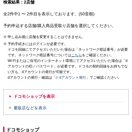
検索結果：2店舗
全2件中1 〜 2件目を表示しております。(50音順)
予約申込する店舗/購入商品受取り店舗を選択してください。
申し込み後に店舗を変更することはできません。
予約手続きにはログインが必要です。
ドコモ回線にてアクセスいただいた場合は「ネットワーク暗証番号」が必要
です。ネットワーク暗証番号については
こちら
をご確認ください。
Wi-Fiまたはご自宅のインターネット環境にてアクセスいただいた場合は「d
アカウントのID／パスワード」が必要です。ドコモの契約回線をお持ちでな
い方も、dアカウントの発行が可能です。
dアカウントの発行・確認は「
dアカウント発行
」でご確認ください。
ドコモショップを表示
量販店などを表示
ドコモショップ