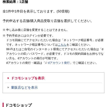
検索結果：1店舗
全1件中1件目を表示しております。(50音順)
予約申込する店舗/購入商品受取り店舗を選択してください。
申し込み後に店舗を変更することはできません。
予約手続きにはログインが必要です。
ドコモ回線にてアクセスいただいた場合は「ネットワーク暗証番号」が必要
です。ネットワーク暗証番号については
こちら
をご確認ください。
Wi-Fiまたはご自宅のインターネット環境にてアクセスいただいた場合は「d
アカウントのID／パスワード」が必要です。ドコモの契約回線をお持ちでな
い方も、dアカウントの発行が可能です。
dアカウントの発行・確認は「
dアカウント発行
」でご確認ください。
ドコモショップを表示
量販店などを表示
ドコモショップ