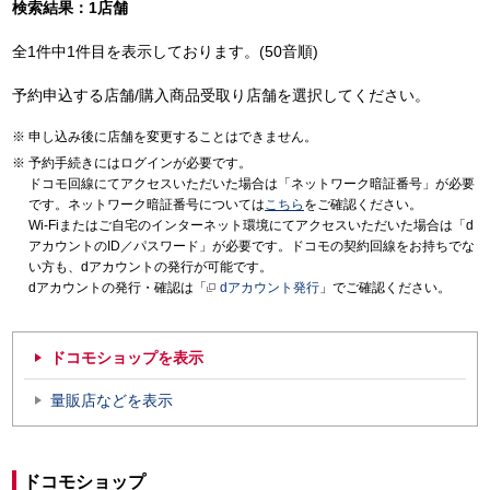
検索結果：1店舗
全1件中1件目を表示しております。(50音順)
予約申込する店舗/購入商品受取り店舗を選択してください。
申し込み後に店舗を変更することはできません。
予約手続きにはログインが必要です。
ドコモ回線にてアクセスいただいた場合は「ネットワーク暗証番号」が必要
です。ネットワーク暗証番号については
こちら
をご確認ください。
Wi-Fiまたはご自宅のインターネット環境にてアクセスいただいた場合は「d
アカウントのID／パスワード」が必要です。ドコモの契約回線をお持ちでな
い方も、dアカウントの発行が可能です。
dアカウントの発行・確認は「
dアカウント発行
」でご確認ください。
ドコモショップを表示
量販店などを表示
ドコモショップ