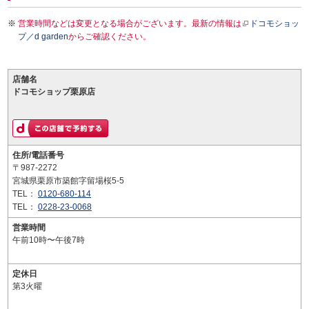
営業時間などは変更となる場合がございます。最新の情報は
ドコモショッ
プ／d garden
からご確認ください。
店舗名
ドコモショップ栗原店
住所/電話番号
〒987-2272
宮城県栗原市築館字留場桜5-5
TEL：
0120-680-114
TEL：
0228-23-0068
営業時間
午前10時〜午後7時
定休日
第3火曜