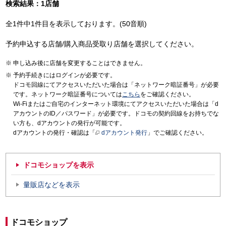
検索結果：1店舗
全1件中1件目を表示しております。(50音順)
予約申込する店舗/購入商品受取り店舗を選択してください。
申し込み後に店舗を変更することはできません。
予約手続きにはログインが必要です。
ドコモ回線にてアクセスいただいた場合は「ネットワーク暗証番号」が必要
です。ネットワーク暗証番号については
こちら
をご確認ください。
Wi-Fiまたはご自宅のインターネット環境にてアクセスいただいた場合は「d
アカウントのID／パスワード」が必要です。ドコモの契約回線をお持ちでな
い方も、dアカウントの発行が可能です。
dアカウントの発行・確認は「
dアカウント発行
」でご確認ください。
ドコモショップを表示
量販店などを表示
ドコモショップ