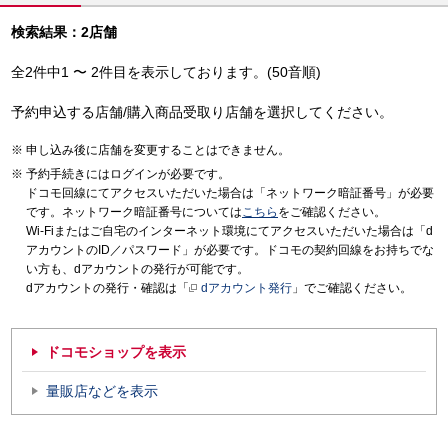
検索結果：2店舗
全2件中1 〜 2件目を表示しております。(50音順)
予約申込する店舗/購入商品受取り店舗を選択してください。
申し込み後に店舗を変更することはできません。
予約手続きにはログインが必要です。
ドコモ回線にてアクセスいただいた場合は「ネットワーク暗証番号」が必要
です。ネットワーク暗証番号については
こちら
をご確認ください。
Wi-Fiまたはご自宅のインターネット環境にてアクセスいただいた場合は「d
アカウントのID／パスワード」が必要です。ドコモの契約回線をお持ちでな
い方も、dアカウントの発行が可能です。
dアカウントの発行・確認は「
dアカウント発行
」でご確認ください。
ドコモショップを表示
量販店などを表示