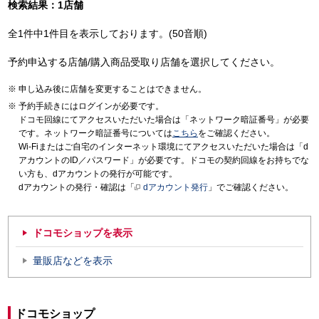
検索結果：1店舗
全1件中1件目を表示しております。(50音順)
予約申込する店舗/購入商品受取り店舗を選択してください。
申し込み後に店舗を変更することはできません。
予約手続きにはログインが必要です。
ドコモ回線にてアクセスいただいた場合は「ネットワーク暗証番号」が必要
です。ネットワーク暗証番号については
こちら
をご確認ください。
Wi-Fiまたはご自宅のインターネット環境にてアクセスいただいた場合は「d
アカウントのID／パスワード」が必要です。ドコモの契約回線をお持ちでな
い方も、dアカウントの発行が可能です。
dアカウントの発行・確認は「
dアカウント発行
」でご確認ください。
ドコモショップを表示
量販店などを表示
ドコモショップ