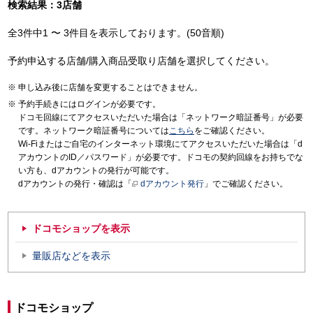
検索結果：3店舗
全3件中1 〜 3件目を表示しております。(50音順)
予約申込する店舗/購入商品受取り店舗を選択してください。
申し込み後に店舗を変更することはできません。
予約手続きにはログインが必要です。
ドコモ回線にてアクセスいただいた場合は「ネットワーク暗証番号」が必要
です。ネットワーク暗証番号については
こちら
をご確認ください。
Wi-Fiまたはご自宅のインターネット環境にてアクセスいただいた場合は「d
アカウントのID／パスワード」が必要です。ドコモの契約回線をお持ちでな
い方も、dアカウントの発行が可能です。
dアカウントの発行・確認は「
dアカウント発行
」でご確認ください。
ドコモショップを表示
量販店などを表示
ドコモショップ