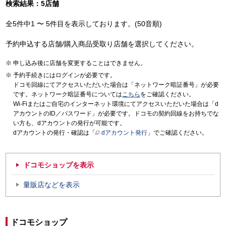
検索結果：5店舗
全5件中1 〜 5件目を表示しております。(50音順)
予約申込する店舗/購入商品受取り店舗を選択してください。
申し込み後に店舗を変更することはできません。
予約手続きにはログインが必要です。
ドコモ回線にてアクセスいただいた場合は「ネットワーク暗証番号」が必要
です。ネットワーク暗証番号については
こちら
をご確認ください。
Wi-Fiまたはご自宅のインターネット環境にてアクセスいただいた場合は「d
アカウントのID／パスワード」が必要です。ドコモの契約回線をお持ちでな
い方も、dアカウントの発行が可能です。
dアカウントの発行・確認は「
dアカウント発行
」でご確認ください。
ドコモショップを表示
量販店などを表示
ドコモショップ