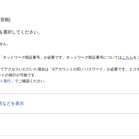
音順)
を選択してください。
せん。
「ネットワーク暗証番号」が必要です。ネットワーク暗証番号については
こちら
を
境にてアクセスいただいた場合は「dアカウントのID／パスワード」が必要です。ドコ
ントの発行が可能です。
ント発行
」でご確認ください。
店などを表示