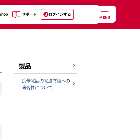
 Shop
サポート
ログインする
MENU
製品
携帯電話の電波防護への
適合性について