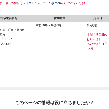
す。最新の情報は
ドコモショップ／d garden
からご確認ください。
住所/電話番号
営業時間
定休日
4
午前10時〜午後6時
第2火曜
市藤井町南下條205
店内
【臨時営業日の
-711-127
お知らせ】
-20-1300
2026年8月11日
(火曜)
このページの情報は役に立ちましたか？