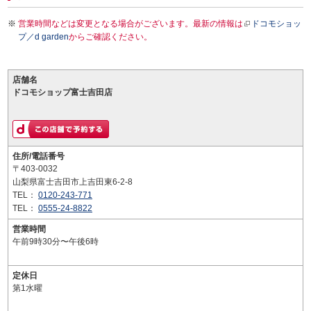
営業時間などは変更となる場合がございます。最新の情報は
ドコモショッ
プ／d garden
からご確認ください。
店舗名
ドコモショップ富士吉田店
住所/電話番号
〒403-0032
山梨県富士吉田市上吉田東6-2-8
TEL：
0120-243-771
TEL：
0555-24-8822
営業時間
午前9時30分〜午後6時
定休日
第1水曜