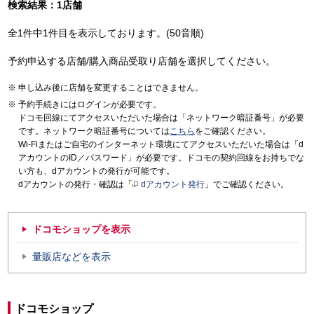
検索結果：1店舗
全1件中1件目を表示しております。(50音順)
予約申込する店舗/購入商品受取り店舗を選択してください。
申し込み後に店舗を変更することはできません。
予約手続きにはログインが必要です。
ドコモ回線にてアクセスいただいた場合は「ネットワーク暗証番号」が必要
です。ネットワーク暗証番号については
こちら
をご確認ください。
Wi-Fiまたはご自宅のインターネット環境にてアクセスいただいた場合は「d
アカウントのID／パスワード」が必要です。ドコモの契約回線をお持ちでな
い方も、dアカウントの発行が可能です。
dアカウントの発行・確認は「
dアカウント発行
」でご確認ください。
ドコモショップを表示
量販店などを表示
ドコモショップ