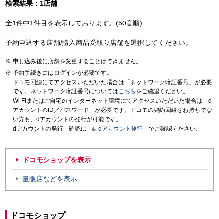
検索結果：1店舗
全1件中1件目を表示しております。(50音順)
予約申込する店舗/購入商品受取り店舗を選択してください。
申し込み後に店舗を変更することはできません。
予約手続きにはログインが必要です。
ドコモ回線にてアクセスいただいた場合は「ネットワーク暗証番号」が必要
です。ネットワーク暗証番号については
こちら
をご確認ください。
Wi-Fiまたはご自宅のインターネット環境にてアクセスいただいた場合は「d
アカウントのID／パスワード」が必要です。ドコモの契約回線をお持ちでな
い方も、dアカウントの発行が可能です。
dアカウントの発行・確認は「
dアカウント発行
」でご確認ください。
ドコモショップを表示
量販店などを表示
ドコモショップ