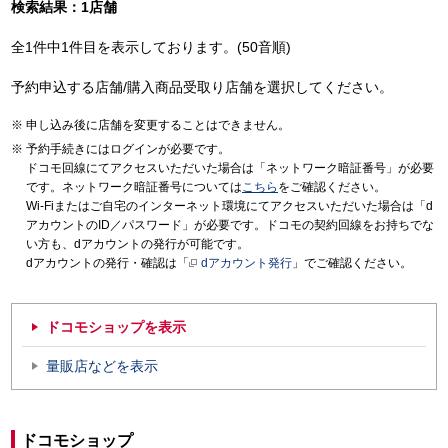
検索結果：1店舗
全1件中1件目を表示しております。(50音順)
予約申込する店舗/購入商品受取り店舗を選択してください。
申し込み後に店舗を変更することはできません。
予約手続きにはログインが必要です。
ドコモ回線にてアクセスいただいた場合は「ネットワーク暗証番号」が必要
です。ネットワーク暗証番号については
こちら
をご確認ください。
Wi-Fiまたはご自宅のインターネット環境にてアクセスいただいた場合は「d
アカウントのID／パスワード」が必要です。ドコモの契約回線をお持ちでな
い方も、dアカウントの発行が可能です。
dアカウントの発行・確認は「
dアカウント発行
」でご確認ください。
ドコモショップを表示
量販店などを表示
ドコモショップ