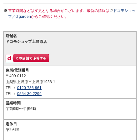
営業時間などは変更となる場合がございます。最新の情報は
ドコモショッ
プ／d garden
からご確認ください。
店舗名
ドコモショップ上野原店
住所/電話番号
〒409-0112
山梨県上野原市上野原1938-1
TEL：
0120-736-961
TEL：
0554-30-2299
営業時間
午前9時〜午後6時
定休日
第2火曜