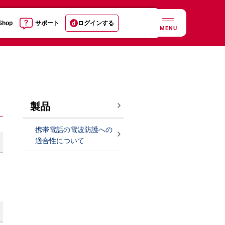
 Shop
サポート
ログインする
MENU
製品
携帯電話の電波防護への
適合性について