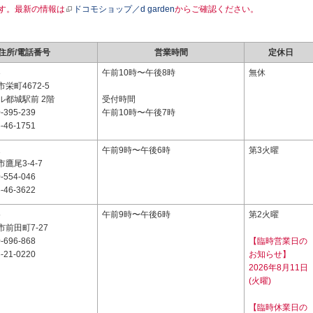
す。最新の情報は
ドコモショップ／d garden
からご確認ください。
住所/電話番号
営業時間
定休日
3
午前10時〜午後8時
無休
栄町4672-5
ル都城駅前 2階
受付時間
-395-239
午前10時〜午後7時
-46-1751
1
午前9時〜午後6時
第3火曜
鷹尾3-4-7
-554-046
-46-3622
5
午前9時〜午後6時
第2火曜
前田町7-27
-696-868
【臨時営業日の
-21-0220
お知らせ】
2026年8月11日
(火曜)
【臨時休業日の