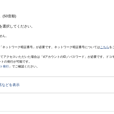
(50音順)
を選択してください。
せん。
「ネットワーク暗証番号」が必要です。ネットワーク暗証番号については
こちら
を
境にてアクセスいただいた場合は「dアカウントのID／パスワード」が必要です。ドコ
ントの発行が可能です。
ント発行
」でご確認ください。
店などを表示