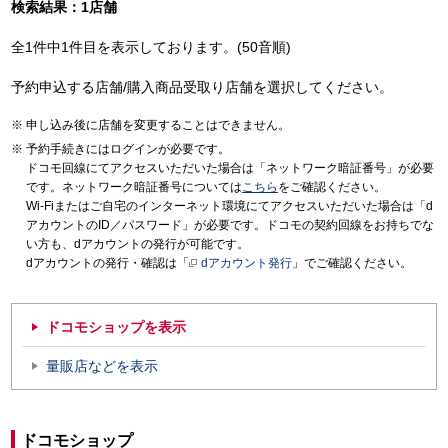
検索結果：1店舗
全1件中1件目を表示しております。(50音順)
予約申込する店舗/購入商品受取り店舗を選択してください。
申し込み後に店舗を変更することはできません。
予約手続きにはログインが必要です。
ドコモ回線にてアクセスいただいた場合は「ネットワーク暗証番号」が必要
です。ネットワーク暗証番号については
こちら
をご確認ください。
Wi-Fiまたはご自宅のインターネット環境にてアクセスいただいた場合は「d
アカウントのID／パスワード」が必要です。ドコモの契約回線をお持ちでな
い方も、dアカウントの発行が可能です。
dアカウントの発行・確認は「
dアカウント発行
」でご確認ください。
ドコモショップを表示
量販店などを表示
ドコモショップ