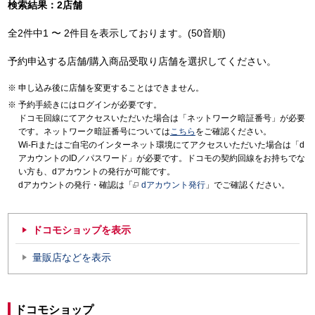
検索結果：2店舗
全2件中1 〜 2件目を表示しております。(50音順)
予約申込する店舗/購入商品受取り店舗を選択してください。
申し込み後に店舗を変更することはできません。
予約手続きにはログインが必要です。
ドコモ回線にてアクセスいただいた場合は「ネットワーク暗証番号」が必要
です。ネットワーク暗証番号については
こちら
をご確認ください。
Wi-Fiまたはご自宅のインターネット環境にてアクセスいただいた場合は「d
アカウントのID／パスワード」が必要です。ドコモの契約回線をお持ちでな
い方も、dアカウントの発行が可能です。
dアカウントの発行・確認は「
dアカウント発行
」でご確認ください。
ドコモショップを表示
量販店などを表示
ドコモショップ