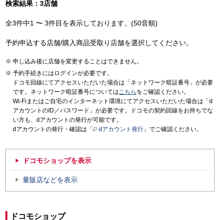
検索結果：3店舗
全3件中1 〜 3件目を表示しております。(50音順)
予約申込する店舗/購入商品受取り店舗を選択してください。
申し込み後に店舗を変更することはできません。
予約手続きにはログインが必要です。
ドコモ回線にてアクセスいただいた場合は「ネットワーク暗証番号」が必要
です。ネットワーク暗証番号については
こちら
をご確認ください。
Wi-Fiまたはご自宅のインターネット環境にてアクセスいただいた場合は「d
アカウントのID／パスワード」が必要です。ドコモの契約回線をお持ちでな
い方も、dアカウントの発行が可能です。
dアカウントの発行・確認は「
dアカウント発行
」でご確認ください。
ドコモショップを表示
量販店などを表示
ドコモショップ