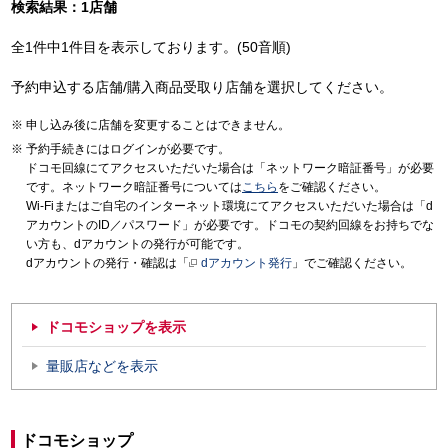
検索結果：1店舗
全1件中1件目を表示しております。(50音順)
予約申込する店舗/購入商品受取り店舗を選択してください。
申し込み後に店舗を変更することはできません。
予約手続きにはログインが必要です。
ドコモ回線にてアクセスいただいた場合は「ネットワーク暗証番号」が必要
です。ネットワーク暗証番号については
こちら
をご確認ください。
Wi-Fiまたはご自宅のインターネット環境にてアクセスいただいた場合は「d
アカウントのID／パスワード」が必要です。ドコモの契約回線をお持ちでな
い方も、dアカウントの発行が可能です。
dアカウントの発行・確認は「
dアカウント発行
」でご確認ください。
ドコモショップを表示
量販店などを表示
ドコモショップ