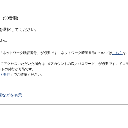
(50音順)
を選択してください。
せん。
「ネットワーク暗証番号」が必要です。ネットワーク暗証番号については
こちら
を
境にてアクセスいただいた場合は「dアカウントのID／パスワード」が必要です。ドコ
ントの発行が可能です。
ント発行
」でご確認ください。
店などを表示