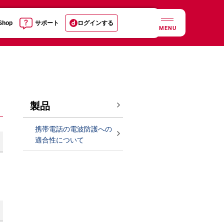
 Shop
サポート
ログインする
MENU
製品
携帯電話の電波防護への
適合性について