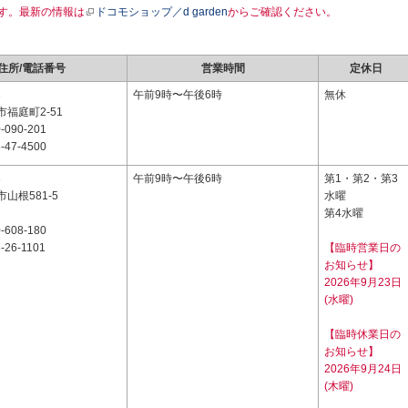
す。最新の情報は
ドコモショップ／d garden
からご確認ください。
住所/電話番号
営業時間
定休日
8
午前9時〜午後6時
無休
福庭町2-51
-090-201
-47-4500
3
午前9時〜午後6時
第1・第2・第3
山根581-5
水曜
第4水曜
-608-180
-26-1101
【臨時営業日の
お知らせ】
2026年9月23日
(水曜)
【臨時休業日の
お知らせ】
2026年9月24日
(木曜)