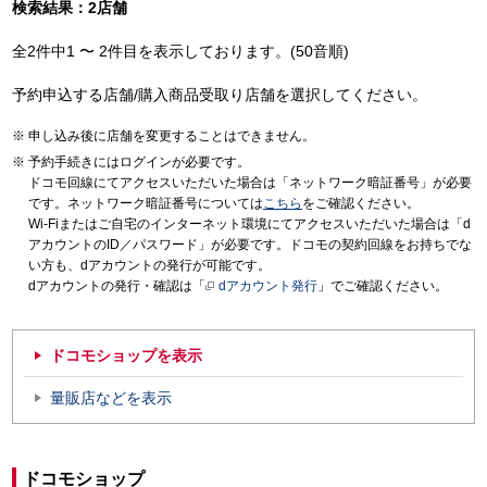
検索結果：2店舗
全2件中1 〜 2件目を表示しております。(50音順)
予約申込する店舗/購入商品受取り店舗を選択してください。
申し込み後に店舗を変更することはできません。
予約手続きにはログインが必要です。
ドコモ回線にてアクセスいただいた場合は「ネットワーク暗証番号」が必要
です。ネットワーク暗証番号については
こちら
をご確認ください。
Wi-Fiまたはご自宅のインターネット環境にてアクセスいただいた場合は「d
アカウントのID／パスワード」が必要です。ドコモの契約回線をお持ちでな
い方も、dアカウントの発行が可能です。
dアカウントの発行・確認は「
dアカウント発行
」でご確認ください。
ドコモショップを表示
量販店などを表示
ドコモショップ