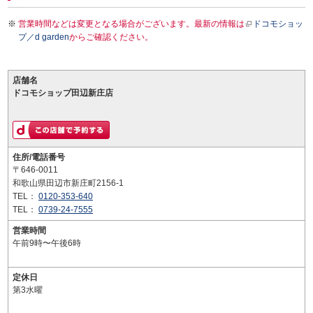
営業時間などは変更となる場合がございます。最新の情報は
ドコモショッ
プ／d garden
からご確認ください。
店舗名
ドコモショップ田辺新庄店
住所/電話番号
〒646-0011
和歌山県田辺市新庄町2156-1
TEL：
0120-353-640
TEL：
0739-24-7555
営業時間
午前9時〜午後6時
定休日
第3水曜