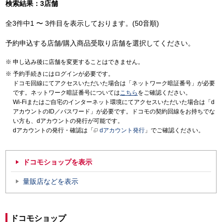
検索結果：3店舗
全3件中1 〜 3件目を表示しております。(50音順)
予約申込する店舗/購入商品受取り店舗を選択してください。
申し込み後に店舗を変更することはできません。
予約手続きにはログインが必要です。
ドコモ回線にてアクセスいただいた場合は「ネットワーク暗証番号」が必要
です。ネットワーク暗証番号については
こちら
をご確認ください。
Wi-Fiまたはご自宅のインターネット環境にてアクセスいただいた場合は「d
アカウントのID／パスワード」が必要です。ドコモの契約回線をお持ちでな
い方も、dアカウントの発行が可能です。
dアカウントの発行・確認は「
dアカウント発行
」でご確認ください。
ドコモショップを表示
量販店などを表示
ドコモショップ