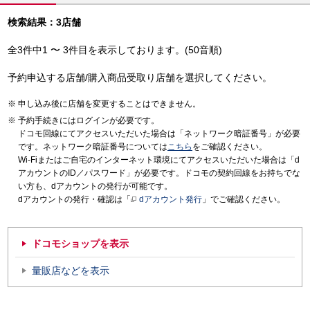
検索結果：3店舗
全3件中1 〜 3件目を表示しております。(50音順)
予約申込する店舗/購入商品受取り店舗を選択してください。
申し込み後に店舗を変更することはできません。
予約手続きにはログインが必要です。
ドコモ回線にてアクセスいただいた場合は「ネットワーク暗証番号」が必要
です。ネットワーク暗証番号については
こちら
をご確認ください。
Wi-Fiまたはご自宅のインターネット環境にてアクセスいただいた場合は「d
アカウントのID／パスワード」が必要です。ドコモの契約回線をお持ちでな
い方も、dアカウントの発行が可能です。
dアカウントの発行・確認は「
dアカウント発行
」でご確認ください。
ドコモショップを表示
量販店などを表示