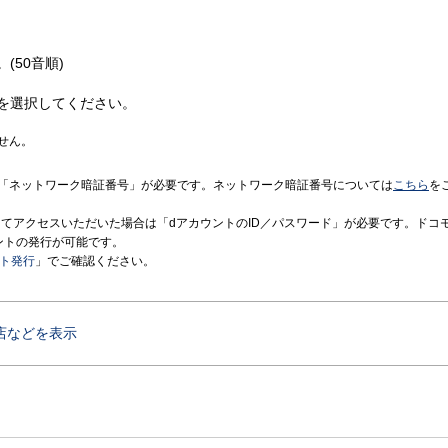
(50音順)
を選択してください。
せん。
「ネットワーク暗証番号」が必要です。ネットワーク暗証番号については
こちら
を
境にてアクセスいただいた場合は「dアカウントのID／パスワード」が必要です。ドコ
ントの発行が可能です。
ント発行
」でご確認ください。
店などを表示