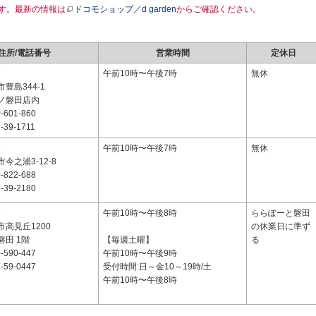
す。最新の情報は
ドコモショップ／d garden
からご確認ください。
住所/電話番号
営業時間
定休日
7
午前10時〜午後7時
無休
豊島344-1
ノ磐田店内
-601-860
-39-1711
1
午前10時〜午後7時
無休
今之浦3-12-8
-822-688
-39-2180
1
午前10時〜午後8時
ららぽーと磐田
高見丘1200
の休業日に準ず
田 1階
【毎週土曜】
る
-590-447
午前10時〜午後9時
-59-0447
受付時間:日～金10～19時/土
午前10時〜午後8時