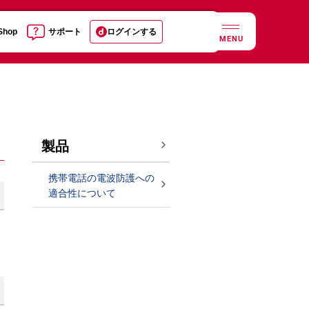
 Shop
サポート
ログインする
MENU
製品
携帯電話の電波防護への
適合性について