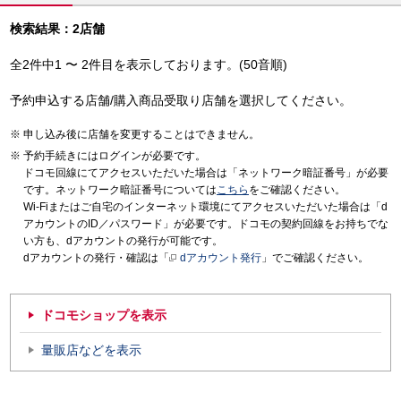
検索結果：2店舗
全2件中1 〜 2件目を表示しております。(50音順)
予約申込する店舗/購入商品受取り店舗を選択してください。
申し込み後に店舗を変更することはできません。
予約手続きにはログインが必要です。
ドコモ回線にてアクセスいただいた場合は「ネットワーク暗証番号」が必要
です。ネットワーク暗証番号については
こちら
をご確認ください。
Wi-Fiまたはご自宅のインターネット環境にてアクセスいただいた場合は「d
アカウントのID／パスワード」が必要です。ドコモの契約回線をお持ちでな
い方も、dアカウントの発行が可能です。
dアカウントの発行・確認は「
dアカウント発行
」でご確認ください。
ドコモショップを表示
量販店などを表示