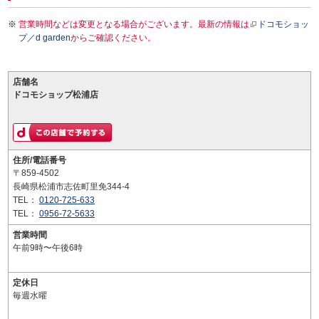
営業時間などは変更となる場合がございます。最新の情報は
ドコモショッ
プ／d garden
からご確認ください。
店舗名
ドコモショップ松浦店
住所/電話番号
〒859-4502
長崎県松浦市志佐町里免344-4
TEL：
0120-725-633
TEL：
0956-72-5633
営業時間
午前9時〜午後6時
定休日
毎週水曜