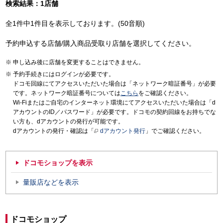
検索結果：1店舗
全1件中1件目を表示しております。(50音順)
予約申込する店舗/購入商品受取り店舗を選択してください。
申し込み後に店舗を変更することはできません。
予約手続きにはログインが必要です。
ドコモ回線にてアクセスいただいた場合は「ネットワーク暗証番号」が必要
です。ネットワーク暗証番号については
こちら
をご確認ください。
Wi-Fiまたはご自宅のインターネット環境にてアクセスいただいた場合は「d
アカウントのID／パスワード」が必要です。ドコモの契約回線をお持ちでな
い方も、dアカウントの発行が可能です。
dアカウントの発行・確認は「
dアカウント発行
」でご確認ください。
ドコモショップを表示
量販店などを表示
ドコモショップ