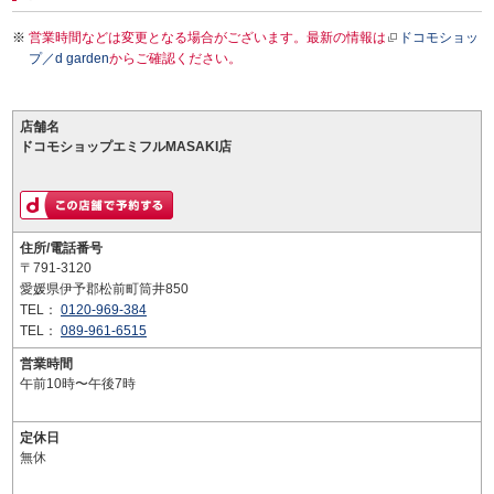
営業時間などは変更となる場合がございます。最新の情報は
ドコモショッ
プ／d garden
からご確認ください。
店舗名
ドコモショップエミフルMASAKI店
住所/電話番号
〒791-3120
愛媛県伊予郡松前町筒井850
TEL：
0120-969-384
TEL：
089-961-6515
営業時間
午前10時〜午後7時
定休日
無休