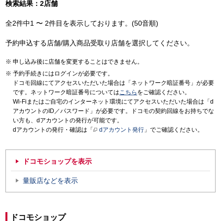
検索結果：2店舗
全2件中1 〜 2件目を表示しております。(50音順)
予約申込する店舗/購入商品受取り店舗を選択してください。
申し込み後に店舗を変更することはできません。
予約手続きにはログインが必要です。
ドコモ回線にてアクセスいただいた場合は「ネットワーク暗証番号」が必要
です。ネットワーク暗証番号については
こちら
をご確認ください。
Wi-Fiまたはご自宅のインターネット環境にてアクセスいただいた場合は「d
アカウントのID／パスワード」が必要です。ドコモの契約回線をお持ちでな
い方も、dアカウントの発行が可能です。
dアカウントの発行・確認は「
dアカウント発行
」でご確認ください。
ドコモショップを表示
量販店などを表示
ドコモショップ