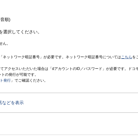
音順)
を選択してください。
せん。
「ネットワーク暗証番号」が必要です。ネットワーク暗証番号については
こちら
を
境にてアクセスいただいた場合は「dアカウントのID／パスワード」が必要です。ドコ
ントの発行が可能です。
ント発行
」でご確認ください。
店などを表示