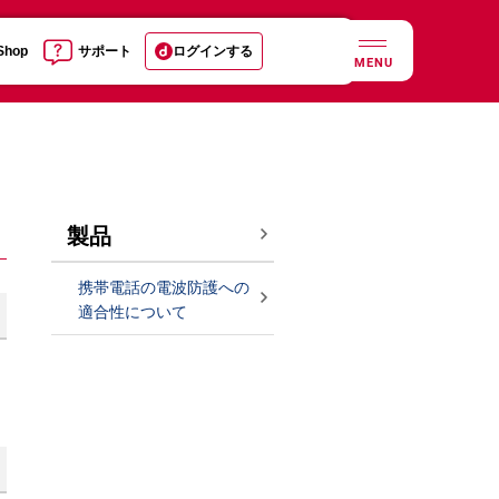
 Shop
サポート
ログインする
MENU
製品
携帯電話の電波防護への
適合性について