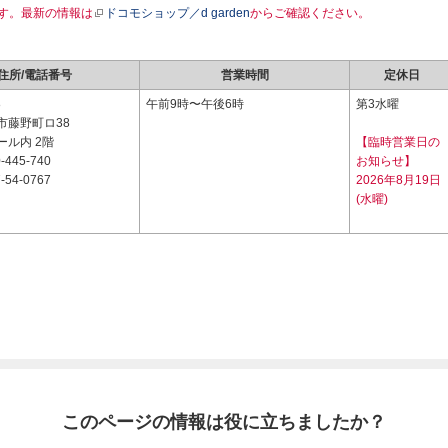
す。最新の情報は
ドコモショップ／d garden
からご確認ください。
住所/電話番号
営業時間
定休日
8
午前9時〜午後6時
第3水曜
市藤野町ロ38
ール内 2階
【臨時営業日の
-445-740
お知らせ】
-54-0767
2026年8月19日
(水曜)
このページの情報は役に立ちましたか？