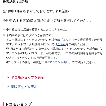
検索結果：1店舗
全1件中1件目を表示しております。(50音順)
予約申込する店舗/購入商品受取り店舗を選択してください。
申し込み後に店舗を変更することはできません。
予約手続きにはログインが必要です。
ドコモ回線にてアクセスいただいた場合は「ネットワーク暗証番号」が必要
です。ネットワーク暗証番号については
こちら
をご確認ください。
Wi-Fiまたはご自宅のインターネット環境にてアクセスいただいた場合は「d
アカウントのID／パスワード」が必要です。ドコモの契約回線をお持ちでな
い方も、dアカウントの発行が可能です。
dアカウントの発行・確認は「
dアカウント発行
」でご確認ください。
ドコモショップを表示
量販店などを表示
ドコモショップ