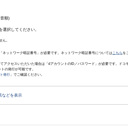
音順)
を選択してください。
せん。
「ネットワーク暗証番号」が必要です。ネットワーク暗証番号については
こちら
を
境にてアクセスいただいた場合は「dアカウントのID／パスワード」が必要です。ドコ
ントの発行が可能です。
ント発行
」でご確認ください。
店などを表示