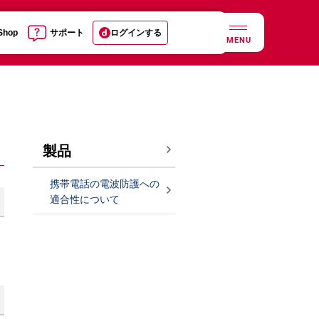
 Shop
サポート
ログインする
MENU
製品
携帯電話の電波防護への
適合性について