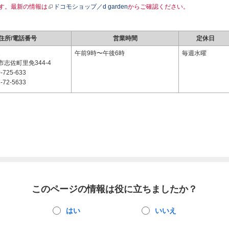
す。最新の情報は
ドコモショップ／d garden
からご確認ください。
住所/電話番号
営業時間
定休日
2
午前9時〜午後6時
毎週水曜
志佐町里免344-4
-725-633
-72-5633
このページの情報は役に立ちましたか？
はい
いいえ