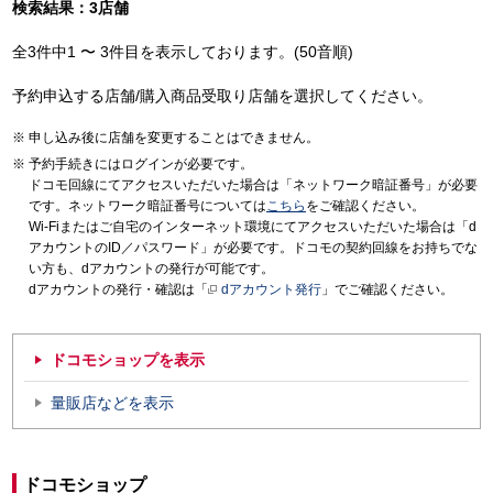
検索結果：3店舗
全3件中1 〜 3件目を表示しております。(50音順)
予約申込する店舗/購入商品受取り店舗を選択してください。
申し込み後に店舗を変更することはできません。
予約手続きにはログインが必要です。
ドコモ回線にてアクセスいただいた場合は「ネットワーク暗証番号」が必要
です。ネットワーク暗証番号については
こちら
をご確認ください。
Wi-Fiまたはご自宅のインターネット環境にてアクセスいただいた場合は「d
アカウントのID／パスワード」が必要です。ドコモの契約回線をお持ちでな
い方も、dアカウントの発行が可能です。
dアカウントの発行・確認は「
dアカウント発行
」でご確認ください。
ドコモショップを表示
量販店などを表示
ドコモショップ