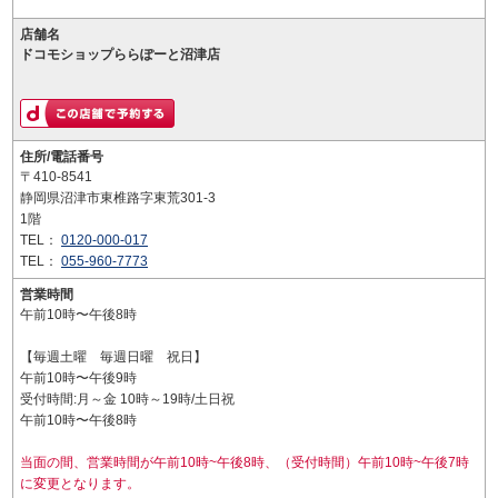
店舗名
ドコモショップららぽーと沼津店
住所/電話番号
〒410-8541
静岡県沼津市東椎路字東荒301-3
1階
TEL：
0120-000-017
TEL：
055-960-7773
営業時間
午前10時〜午後8時
【毎週土曜 毎週日曜 祝日】
午前10時〜午後9時
受付時間:月～金 10時～19時/土日祝
午前10時〜午後8時
当面の間、営業時間が午前10時~午後8時、（受付時間）午前10時~午後7時
に変更となります。