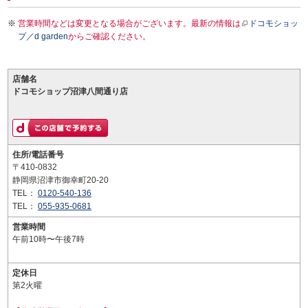
営業時間などは変更となる場合がございます。最新の情報は
ドコモショッ
プ／d garden
からご確認ください。
店舗名
ドコモショップ沼津八間通り店
住所/電話番号
〒410-0832
静岡県沼津市御幸町20-20
TEL：
0120-540-136
TEL：
055-935-0681
営業時間
午前10時〜午後7時
定休日
第2火曜