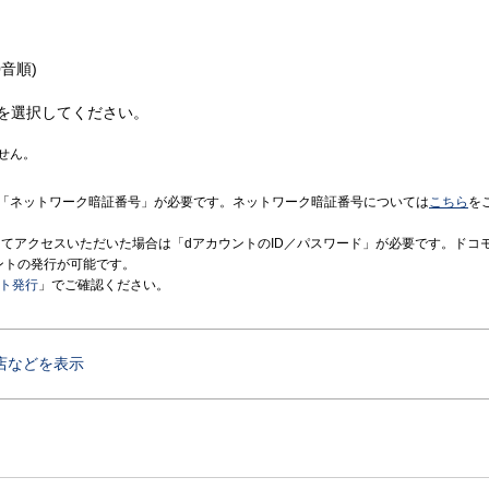
音順)
を選択してください。
せん。
「ネットワーク暗証番号」が必要です。ネットワーク暗証番号については
こちら
を
境にてアクセスいただいた場合は「dアカウントのID／パスワード」が必要です。ドコ
ントの発行が可能です。
ント発行
」でご確認ください。
店などを表示