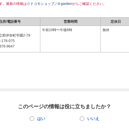
す。最新の情報は
ドコモショップ／d garden
からご確認ください。
住所/電話番号
営業時間
定休日
3
午前10時〜午後6時
無休
郡伊奈町学園2-79
-178-075
876-9647
このページの情報は役に立ちましたか？
はい
いいえ