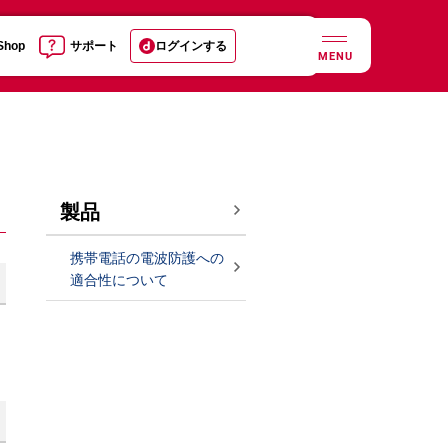
 Shop
サポート
ログインする
MENU
製品
携帯電話の電波防護への
適合性について