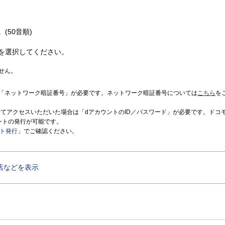
(50音順)
を選択してください。
せん。
「ネットワーク暗証番号」が必要です。ネットワーク暗証番号については
こちら
を
境にてアクセスいただいた場合は「dアカウントのID／パスワード」が必要です。ドコ
ントの発行が可能です。
ント発行
」でご確認ください。
店などを表示