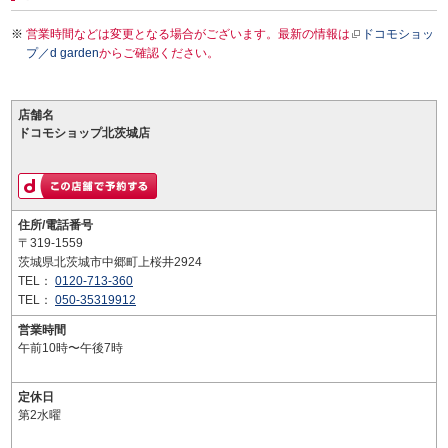
営業時間などは変更となる場合がございます。最新の情報は
ドコモショッ
プ／d garden
からご確認ください。
店舗名
ドコモショップ北茨城店
住所/電話番号
〒319-1559
茨城県北茨城市中郷町上桜井2924
TEL：
0120-713-360
TEL：
050-35319912
営業時間
午前10時〜午後7時
定休日
第2水曜