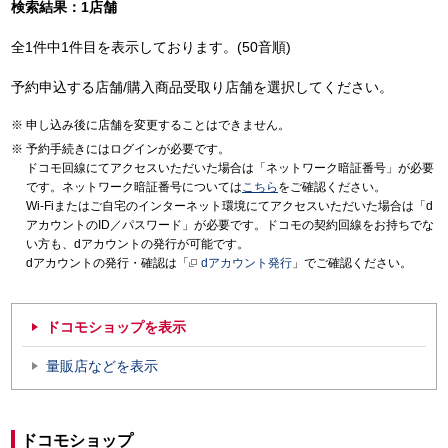
検索結果：1店舗
全1件中1件目を表示しております。(50音順)
予約申込する店舗/購入商品受取り店舗を選択してください。
申し込み後に店舗を変更することはできません。
予約手続きにはログインが必要です。
ドコモ回線にてアクセスいただいた場合は「ネットワーク暗証番号」が必要
です。ネットワーク暗証番号については
こちら
をご確認ください。
Wi-Fiまたはご自宅のインターネット環境にてアクセスいただいた場合は「d
アカウントのID／パスワード」が必要です。ドコモの契約回線をお持ちでな
い方も、dアカウントの発行が可能です。
dアカウントの発行・確認は「
dアカウント発行
」でご確認ください。
ドコモショップを表示
量販店などを表示
ドコモショップ