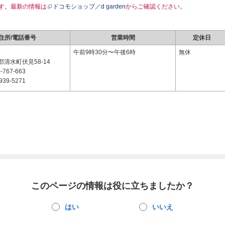
す。最新の情報は
ドコモショップ／d garden
からご確認ください。
住所/電話番号
営業時間
定休日
7
午前9時30分〜午後6時
無休
清水町伏見58-14
-767-663
939-5271
このページの情報は役に立ちましたか？
はい
いいえ