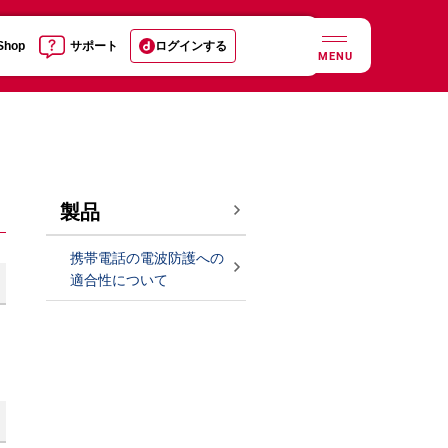
 Shop
サポート
ログインする
MENU
製品
携帯電話の電波防護への
適合性について