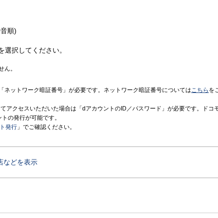
音順)
を選択してください。
せん。
「ネットワーク暗証番号」が必要です。ネットワーク暗証番号については
こちら
を
境にてアクセスいただいた場合は「dアカウントのID／パスワード」が必要です。ドコ
ントの発行が可能です。
ント発行
」でご確認ください。
店などを表示