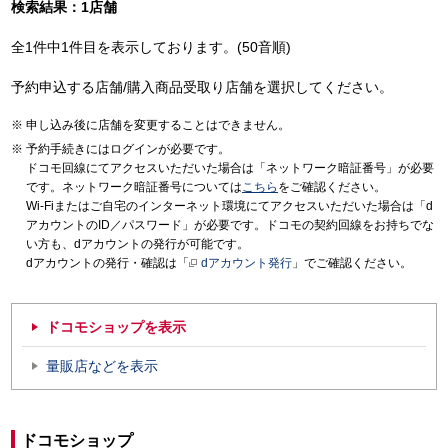
検索結果：1店舗
全1件中1件目を表示しております。(50音順)
予約申込する店舗/購入商品受取り店舗を選択してください。
申し込み後に店舗を変更することはできません。
予約手続きにはログインが必要です。
ドコモ回線にてアクセスいただいた場合は「ネットワーク暗証番号」が必要
です。ネットワーク暗証番号については
こちら
をご確認ください。
Wi-Fiまたはご自宅のインターネット環境にてアクセスいただいた場合は「d
アカウントのID／パスワード」が必要です。ドコモの契約回線をお持ちでな
い方も、dアカウントの発行が可能です。
dアカウントの発行・確認は「
dアカウント発行
」でご確認ください。
ドコモショップを表示
量販店などを表示
ドコモショップ