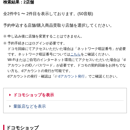
検索結果：2店舗
全2件中1 〜 2件目を表示しております。(50音順)
予約申込する店舗/購入商品受取り店舗を選択してください。
申し込み後に店舗を変更することはできません。
予約手続きにはログインが必要です。
ドコモ回線にてアクセスいただいた場合は「ネットワーク暗証番号」が必要
です。ネットワーク暗証番号については
こちら
をご確認ください。
Wi-Fiまたはご自宅のインターネット環境にてアクセスいただいた場合は「d
アカウントのID／パスワード」が必要です。ドコモの契約回線をお持ちでな
い方も、dアカウントの発行が可能です。
dアカウントの発行・確認は「
dアカウント発行
」でご確認ください。
ドコモショップを表示
量販店などを表示
ドコモショップ