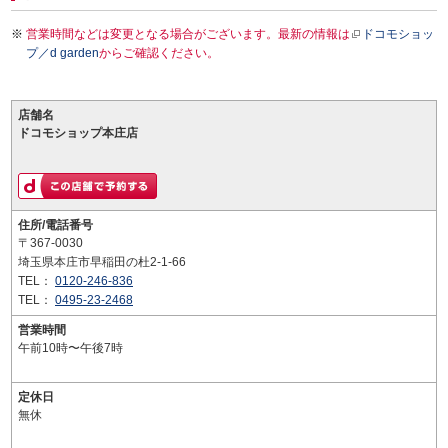
営業時間などは変更となる場合がございます。最新の情報は
ドコモショッ
プ／d garden
からご確認ください。
店舗名
ドコモショップ本庄店
住所/電話番号
〒367-0030
埼玉県本庄市早稲田の杜2-1-66
TEL：
0120-246-836
TEL：
0495-23-2468
営業時間
午前10時〜午後7時
定休日
無休