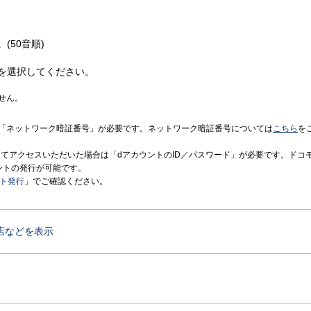
(50音順)
を選択してください。
せん。
「ネットワーク暗証番号」が必要です。ネットワーク暗証番号については
こちら
を
境にてアクセスいただいた場合は「dアカウントのID／パスワード」が必要です。ドコ
ントの発行が可能です。
ント発行
」でご確認ください。
店などを表示