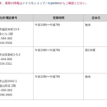
す。最新の情報は
ドコモショップ／d garden
からご確認ください。
住所/電話番号
営業時間
定休日
3
午前10時〜午後7時
無休
脇田本町13-5
命ビル 1階
-584-360
244-5506
8
午前10時〜午後7時
第2木曜
吉田新町2-5-2
-644-900
234-2311
2
午前10時〜午後7時
無休
山田2042-1
越山田店 2階
-000-393
298-3900