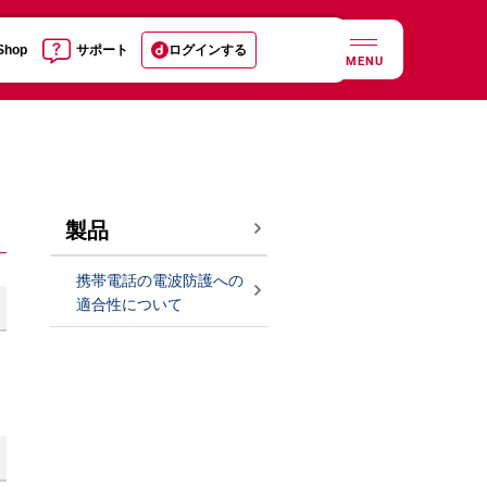
 Shop
サポート
ログインする
MENU
製品
携帯電話の電波防護への
適合性について