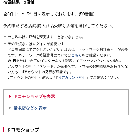
検索結果：5店舗
全5件中1 〜 5件目を表示しております。(50音順)
予約申込する店舗/購入商品受取り店舗を選択してください。
申し込み後に店舗を変更することはできません。
予約手続きにはログインが必要です。
ドコモ回線にてアクセスいただいた場合は「ネットワーク暗証番号」が必要
です。ネットワーク暗証番号については
こちら
をご確認ください。
Wi-Fiまたはご自宅のインターネット環境にてアクセスいただいた場合は「d
アカウントのID／パスワード」が必要です。ドコモの契約回線をお持ちでな
い方も、dアカウントの発行が可能です。
dアカウントの発行・確認は「
dアカウント発行
」でご確認ください。
ドコモショップを表示
量販店などを表示
ドコモショップ