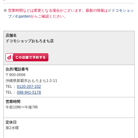
営業時間などは変更となる場合がございます。最新の情報は
ドコモショッ
プ／d garden
からご確認ください。
店舗名
ドコモショップおもろまち店
住所/電話番号
〒900-0006
沖縄県那覇市おもろまち1-2-11
TEL：
0120-207-332
TEL：
098-941-5178
営業時間
午前10時〜午後7時
定休日
第2水曜