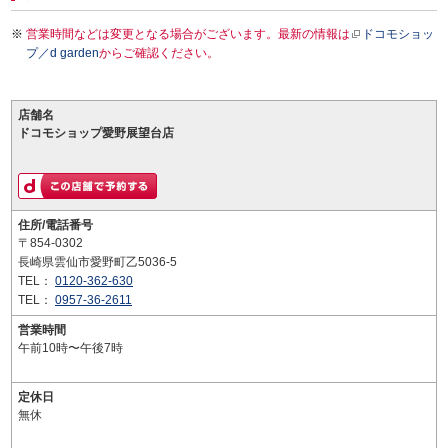
営業時間などは変更となる場合がございます。最新の情報は
ドコモショッ
プ／d garden
からご確認ください。
店舗名
ドコモショップ愛野展望台店
住所/電話番号
〒854-0302
長崎県雲仙市愛野町乙5036-5
TEL：
0120-362-630
TEL：
0957-36-2611
営業時間
午前10時〜午後7時
定休日
無休