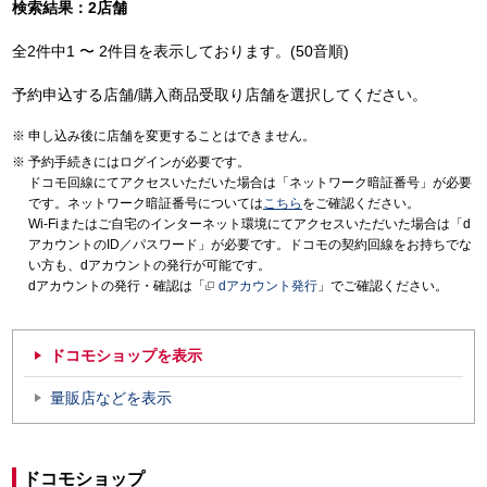
検索結果：2店舗
全2件中1 〜 2件目を表示しております。(50音順)
予約申込する店舗/購入商品受取り店舗を選択してください。
申し込み後に店舗を変更することはできません。
予約手続きにはログインが必要です。
ドコモ回線にてアクセスいただいた場合は「ネットワーク暗証番号」が必要
です。ネットワーク暗証番号については
こちら
をご確認ください。
Wi-Fiまたはご自宅のインターネット環境にてアクセスいただいた場合は「d
アカウントのID／パスワード」が必要です。ドコモの契約回線をお持ちでな
い方も、dアカウントの発行が可能です。
dアカウントの発行・確認は「
dアカウント発行
」でご確認ください。
ドコモショップを表示
量販店などを表示
ドコモショップ