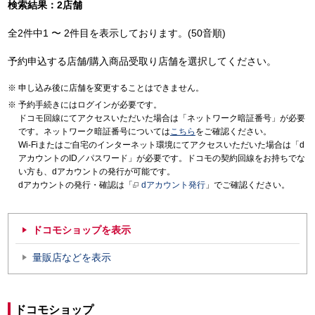
検索結果：2店舗
全2件中1 〜 2件目を表示しております。(50音順)
予約申込する店舗/購入商品受取り店舗を選択してください。
申し込み後に店舗を変更することはできません。
予約手続きにはログインが必要です。
ドコモ回線にてアクセスいただいた場合は「ネットワーク暗証番号」が必要
です。ネットワーク暗証番号については
こちら
をご確認ください。
Wi-Fiまたはご自宅のインターネット環境にてアクセスいただいた場合は「d
アカウントのID／パスワード」が必要です。ドコモの契約回線をお持ちでな
い方も、dアカウントの発行が可能です。
dアカウントの発行・確認は「
dアカウント発行
」でご確認ください。
ドコモショップを表示
量販店などを表示
ドコモショップ