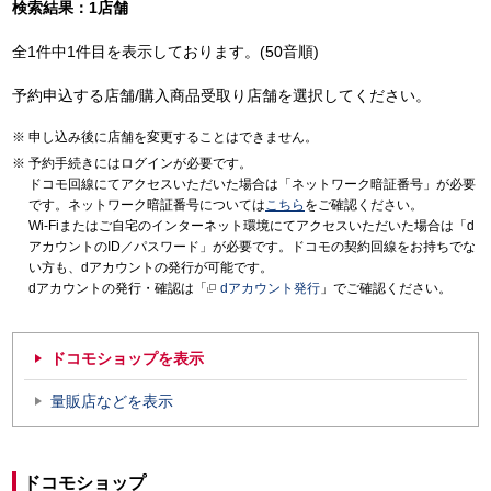
検索結果：1店舗
全1件中1件目を表示しております。(50音順)
予約申込する店舗/購入商品受取り店舗を選択してください。
申し込み後に店舗を変更することはできません。
予約手続きにはログインが必要です。
ドコモ回線にてアクセスいただいた場合は「ネットワーク暗証番号」が必要
です。ネットワーク暗証番号については
こちら
をご確認ください。
Wi-Fiまたはご自宅のインターネット環境にてアクセスいただいた場合は「d
アカウントのID／パスワード」が必要です。ドコモの契約回線をお持ちでな
い方も、dアカウントの発行が可能です。
dアカウントの発行・確認は「
dアカウント発行
」でご確認ください。
ドコモショップを表示
量販店などを表示
ドコモショップ