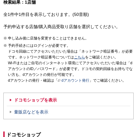
検索結果：1店舗
全1件中1件目を表示しております。(50音順)
予約申込する店舗/購入商品受取り店舗を選択してください。
申し込み後に店舗を変更することはできません。
予約手続きにはログインが必要です。
ドコモ回線にてアクセスいただいた場合は「ネットワーク暗証番号」が必要
です。ネットワーク暗証番号については
こちら
をご確認ください。
Wi-Fiまたはご自宅のインターネット環境にてアクセスいただいた場合は「d
アカウントのID／パスワード」が必要です。ドコモの契約回線をお持ちでな
い方も、dアカウントの発行が可能です。
dアカウントの発行・確認は「
dアカウント発行
」でご確認ください。
ドコモショップを表示
量販店などを表示
ドコモショップ