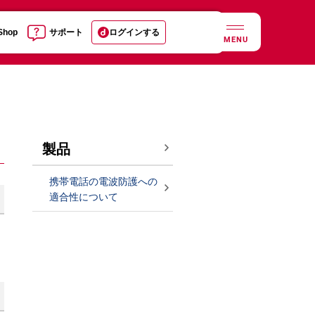
 Shop
サポート
ログインする
MENU
製品
携帯電話の電波防護への
適合性について