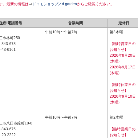
す。最新の情報は
ドコモショップ／d garden
からご確認ください。
住所/電話番号
営業時間
定休日
4
午前10時〜午後7時
第3木曜
江市林町250
-843-678
【臨時営業日の
-43-6161
お知らせ】
2026年8月20日
(木曜)
2026年9月17日
(木曜)
【臨時休業日の
お知らせ】
2026年9月10日
(木曜)
3
午前10時〜午後7時
第2木曜
市八日市緑町18-8
-843-675
【臨時営業日の
-20-2222
お知らせ】