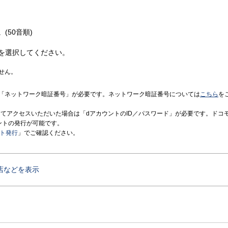
(50音順)
を選択してください。
せん。
「ネットワーク暗証番号」が必要です。ネットワーク暗証番号については
こちら
を
境にてアクセスいただいた場合は「dアカウントのID／パスワード」が必要です。ドコ
ントの発行が可能です。
ント発行
」でご確認ください。
店などを表示