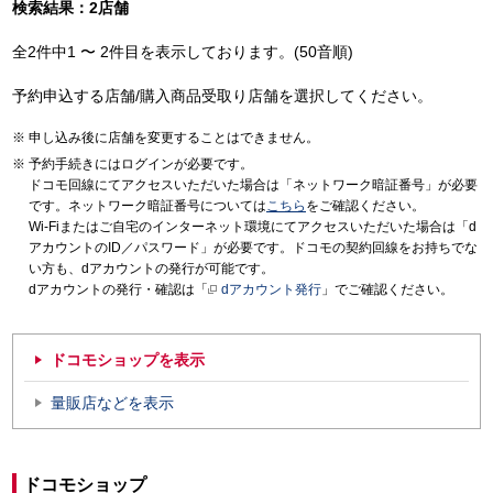
検索結果：2店舗
全2件中1 〜 2件目を表示しております。(50音順)
予約申込する店舗/購入商品受取り店舗を選択してください。
申し込み後に店舗を変更することはできません。
予約手続きにはログインが必要です。
ドコモ回線にてアクセスいただいた場合は「ネットワーク暗証番号」が必要
です。ネットワーク暗証番号については
こちら
をご確認ください。
Wi-Fiまたはご自宅のインターネット環境にてアクセスいただいた場合は「d
アカウントのID／パスワード」が必要です。ドコモの契約回線をお持ちでな
い方も、dアカウントの発行が可能です。
dアカウントの発行・確認は「
dアカウント発行
」でご確認ください。
ドコモショップを表示
量販店などを表示
ドコモショップ