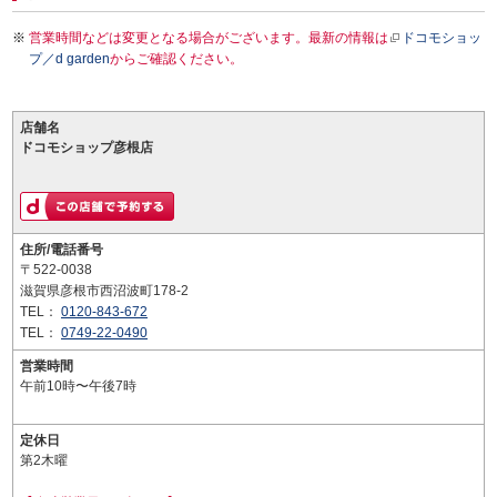
営業時間などは変更となる場合がございます。最新の情報は
ドコモショッ
プ／d garden
からご確認ください。
店舗名
ドコモショップ彦根店
住所/電話番号
〒522-0038
滋賀県彦根市西沼波町178-2
TEL：
0120-843-672
TEL：
0749-22-0490
営業時間
午前10時〜午後7時
定休日
第2木曜