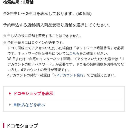
検索結果：2店舗
全2件中1 〜 2件目を表示しております。(50音順)
予約申込する店舗/購入商品受取り店舗を選択してください。
申し込み後に店舗を変更することはできません。
予約手続きにはログインが必要です。
ドコモ回線にてアクセスいただいた場合は「ネットワーク暗証番号」が必要
です。ネットワーク暗証番号については
こちら
をご確認ください。
Wi-Fiまたはご自宅のインターネット環境にてアクセスいただいた場合は「d
アカウントのID／パスワード」が必要です。ドコモの契約回線をお持ちでな
い方も、dアカウントの発行が可能です。
dアカウントの発行・確認は「
dアカウント発行
」でご確認ください。
ドコモショップを表示
量販店などを表示
ドコモショップ