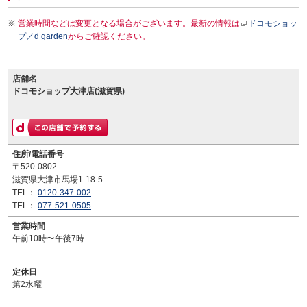
営業時間などは変更となる場合がございます。最新の情報は
ドコモショッ
プ／d garden
からご確認ください。
店舗名
ドコモショップ大津店(滋賀県)
住所/電話番号
〒520-0802
滋賀県大津市馬場1-18-5
TEL：
0120-347-002
TEL：
077-521-0505
営業時間
午前10時〜午後7時
定休日
第2水曜