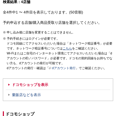
検索結果：4店舗
全4件中1 〜 4件目を表示しております。(50音順)
予約申込する店舗/購入商品受取り店舗を選択してください。
申し込み後に店舗を変更することはできません。
予約手続きにはログインが必要です。
ドコモ回線にてアクセスいただいた場合は「ネットワーク暗証番号」が必要
です。ネットワーク暗証番号については
こちら
をご確認ください。
Wi-Fiまたはご自宅のインターネット環境にてアクセスいただいた場合は「d
アカウントのID／パスワード」が必要です。ドコモの契約回線をお持ちでな
い方も、dアカウントの発行が可能です。
dアカウントの発行・確認は「
dアカウント発行
」でご確認ください。
ドコモショップを表示
量販店などを表示
ドコモショップ