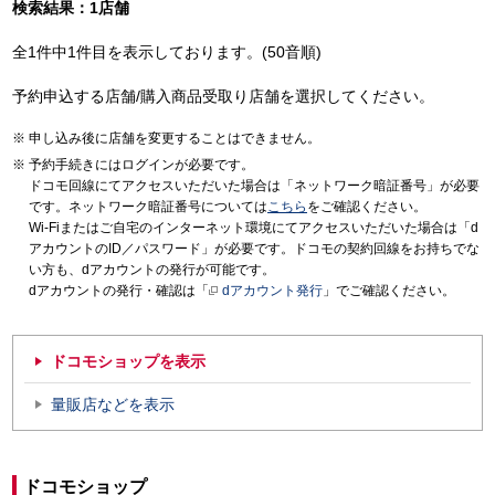
検索結果：1店舗
全1件中1件目を表示しております。(50音順)
予約申込する店舗/購入商品受取り店舗を選択してください。
申し込み後に店舗を変更することはできません。
予約手続きにはログインが必要です。
ドコモ回線にてアクセスいただいた場合は「ネットワーク暗証番号」が必要
です。ネットワーク暗証番号については
こちら
をご確認ください。
Wi-Fiまたはご自宅のインターネット環境にてアクセスいただいた場合は「d
アカウントのID／パスワード」が必要です。ドコモの契約回線をお持ちでな
い方も、dアカウントの発行が可能です。
dアカウントの発行・確認は「
dアカウント発行
」でご確認ください。
ドコモショップを表示
量販店などを表示
ドコモショップ