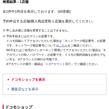
検索結果：1店舗
全1件中1件目を表示しております。(50音順)
予約申込する店舗/購入商品受取り店舗を選択してください。
申し込み後に店舗を変更することはできません。
予約手続きにはログインが必要です。
ドコモ回線にてアクセスいただいた場合は「ネットワーク暗証番号」が必要
です。ネットワーク暗証番号については
こちら
をご確認ください。
Wi-Fiまたはご自宅のインターネット環境にてアクセスいただいた場合は「d
アカウントのID／パスワード」が必要です。ドコモの契約回線をお持ちでな
い方も、dアカウントの発行が可能です。
dアカウントの発行・確認は「
dアカウント発行
」でご確認ください。
ドコモショップを表示
量販店などを表示
ドコモショップ