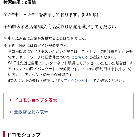
検索結果：2店舗
全2件中1 〜 2件目を表示しております。(50音順)
予約申込する店舗/購入商品受取り店舗を選択してください。
申し込み後に店舗を変更することはできません。
予約手続きにはログインが必要です。
ドコモ回線にてアクセスいただいた場合は「ネットワーク暗証番号」が必要
です。ネットワーク暗証番号については
こちら
をご確認ください。
Wi-Fiまたはご自宅のインターネット環境にてアクセスいただいた場合は「d
アカウントのID／パスワード」が必要です。ドコモの契約回線をお持ちでな
い方も、dアカウントの発行が可能です。
dアカウントの発行・確認は「
dアカウント発行
」でご確認ください。
ドコモショップを表示
量販店などを表示
ドコモショップ